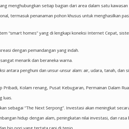
 yang menghubungkan setiap bagian dari area dalam satu kawasan 
ional, termasuk penanaman pohon khusus untuk menghasilkan pas
smart homes” yang di lengkapi koneksi Internet Cepat, sistem i
kreasi dengan pemandangan yang indah.
 sangat menarik dan beraneka warna.
si antara penghuni dan unsur-unsur alam: air, udara, tanah, dan 
.
 Pribadi, Kolam renang, Pusat Kebugaran, Permainan Dalam Ruan
 luas.
ikan sebagai “The Next Serpong”. Investasi akan meningkat secara
imbangan hidup dengan alam, peningkatan nilai investasi, dan rasa
an bio pori yang tertata rapi di tenjo.