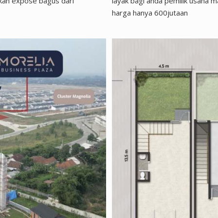
kan expose bagus dari
layak bagi anda pemilik usaha 
harga hanya 600jutaan