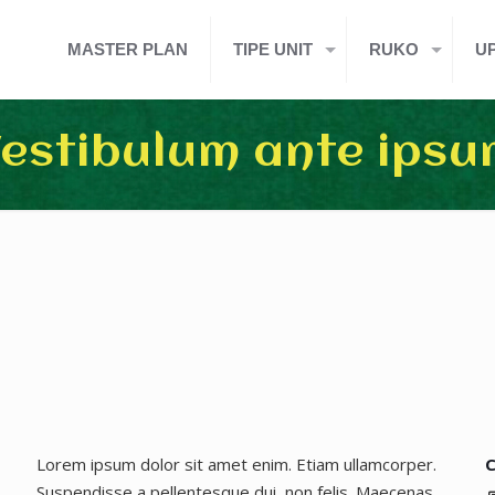
MASTER PLAN
TIPE UNIT
RUKO
U
estibulum ante ips
Lorem ipsum dolor sit amet enim. Etiam ullamcorper.
C
Suspendisse a pellentesque dui, non felis. Maecenas