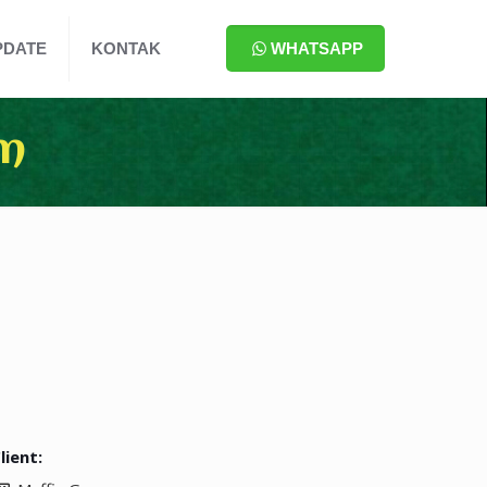
PDATE
KONTAK
WHATSAPP
um
lient: