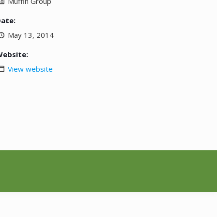
Muffin Group
ate:
May 13, 2014
ebsite:
View website